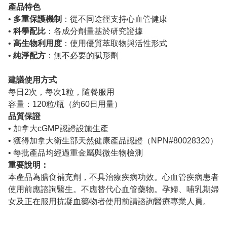
產品特色
•
多重保護機制
：從不同途徑支持心血管健康
•
科學配比
：各成分劑量基於研究證據
•
高生物利用度
：使用優質萃取物與活性形式
•
純淨配方
：無不必要的賦形劑
建議使用方式
每日2次，每次1粒，隨餐服用
容量：120粒/瓶（約60日用量）
品質保證
• 加拿大cGMP認證設施生產
• 獲得加拿大衛生部天然健康產品認證（NPN
#80028320
）
• 每批產品均經過重金屬與微生物檢測
重要說明：
本產品為膳食補充劑，不具治療疾病功效。心血管疾病患者
使用前應諮詢醫生。不應替代心血管藥物。孕婦、哺乳期婦
女及正在服用抗凝血藥物者使用前請諮詢醫療專業人員。